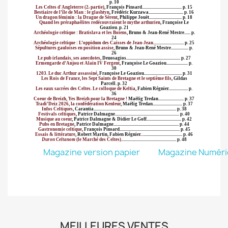
p. 10
Les Celtes d'Angleterre (2
partie)
, François Pinsard
....................................... p. 15
e
Bestiaire de l’île de Man : le glashtyn
, Frédéric Kurzawa..................................
p. 16
Un dragon féminin : la Drague de Sérent
, Philippe Jouët...............................
. p. 18
Quand les préraphaélites redécouvraient le mythe arthurien
, Françoise Le
Goaziou
. p. 21
Archéologie celtique : Bratislava et les Boïens
, Bruno & Jean-René Mestre
...... p.
24
Archéologie celtique : L’oppidum des Caisses de Jean-Jean
.............................. p. 25
Sépultures gauloises en position assise
, Bruno & Jean-René Mestre................
. p.
26
Le pub irlandais, ses anecdotes
, Deuosagios....................................................
. p. 27
Ermengarde d’Anjou et Alain IV Fergent
, Françoise Le Goaziou....................
. p.
30
1203. Le duc Arthur assassiné
, Françoise Le Goaziou
..................................... p. 31
Les Rois de France, les Sept Saints de Bretagne et le septième fils
, Gildas
Parcell.
p. 32
Les eaux sacrées des Celtes. Le colloque de Keltia
, Fabien Régnier...................
p.
36
Coeur de Breizh, Yes Breizh pour la Bretagne !
Maëlig Tredan........................
. p. 37
Tradi’Deiz 2026, la confédération Kenleur
, Maëlig Tredan.............................
p. 37
Infos Celtiques
, Carantia..............................................................................
... p. 38
Festivals celtiques
, Patrice Dalmagne
............................................................... p. 40
Musique au coeur
, Patrice Dalmagne & Didier Le Goff..................................
p. 42
Pubs en Bretagne
, Patrice Dalmagne................................................................
p. 44
Gastronomie celtique
, François Pinsard
........................................................... p. 45
Essais & littérature
, Robert Martin, Fabien Régnier
....
....................................
. p. 46
Duron Celtanom
(le Marché des Celtes)
...................................................... p. 48
Magazine version papier
Magazine Numér
MEILLEURES VENTES