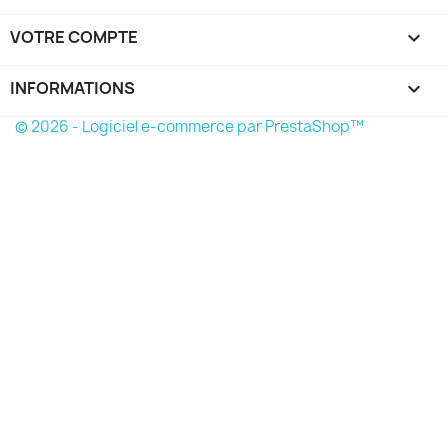
VOTRE COMPTE

INFORMATIONS
keyboard_arrow_down
© 2026 - Logiciel e-commerce par PrestaShop™