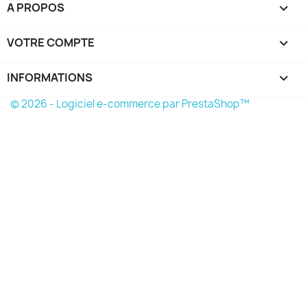
A PROPOS

VOTRE COMPTE

INFORMATIONS
keyboard_arrow_down
© 2026 - Logiciel e-commerce par PrestaShop™