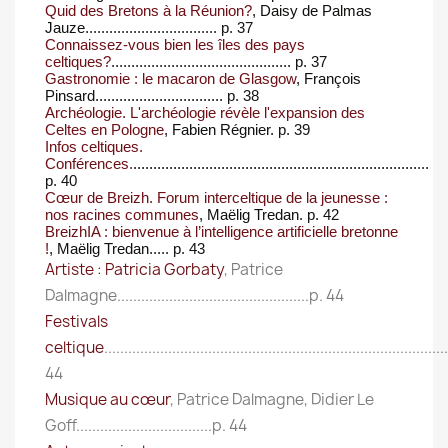
Quid des Bretons à la Réunion?
, Daisy de Palmas
Jauze
................................. p. 37
Connaissez-vous bien les îles des pays
celtiques?
.....................................
........
p. 37
Gastronomie : le macaron de Glasgow
, François
Pinsard
...............................
. p. 38
Archéologie. L'archéologie révèle l'expansion des
Celtes en Pologne
, Fabien Régnier
.
p. 39
Infos celtiques.
Conférences.
.......................................................................
...
p. 40
Cœur de Breizh. Forum interceltique de la jeunesse :
nos racines communes
, Maëlig Tredan
. p. 42
BreizhIA : bienvenue à l’intelligence artificielle bretonne
!
, Maëlig Tredan....
. p. 43
Artiste : Patricia Gorbaty
, Patrice
Dalmagne................................................p. 44
Festivals
celtique
....................................................................................
44
Musique au cœur
, Patrice Dalmagne, Didier Le
Goff..................................p. 44