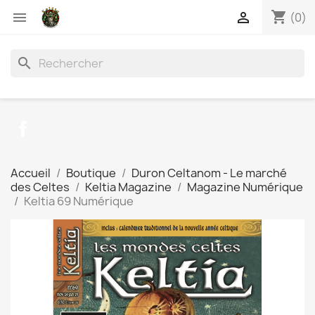
shopping_cart


(0)
search
Facebook
Accueil
Boutique
Duron Celtanom - Le marché
des Celtes
Keltia Magazine
Magazine Numérique
Keltia 69 Numérique