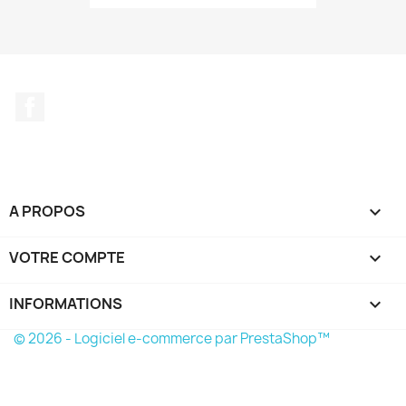
Facebook
A PROPOS

VOTRE COMPTE

INFORMATIONS
keyboard_arrow_down
© 2026 - Logiciel e-commerce par PrestaShop™