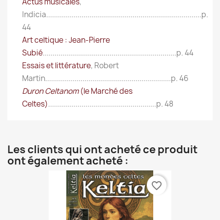
Actus musicales
,
Indicia...............................................................................p.
44
Art celtique : Jean-Pierre
Subié
....................................................................p. 44
Essais et littérature
, Robert
Martin................................................................p. 46
Duron Celtanom
(le Marché des
Celtes)
.......................................................p. 48
Les clients qui ont acheté ce produit
ont également acheté :
favorite_border