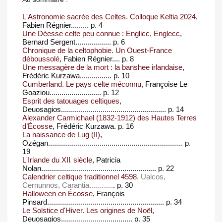
L'Astronomie sacrée des Celtes. Colloque Keltia 2024
,
Fabien Régnier
......... p. 4
Une Déesse celte peu connue : Englicc, Englecc
,
Bernard Sergent
.................. p. 6
Chronique de la celtophobie. Un Ouest-France
déboussolé
, Fabien Régnier
.... p. 8
Une messagère de la mort : la banshee irlandaise
,
Frédéric Kurzawa................
p. 10
Cumberland. Le pays celte méconnu
, Françoise Le
Goaziou.........................
. p. 12
Esprit des tatouages celtiques
,
Deuosagios...................
.................................. p. 14
Alexander Carmichael (1832-1912) des Hautes Terres
d’Écosse
, Frédéric Kurzawa
. p. 16
La naissance de Lug (II)
,
Ozégan..............................................
...................... p.
19
L'Irlande du XII
siècle
, Patricia
e
Nolan.........................................................
. p. 22
Calendrier celtique traditionnel 4598
, Ualcos,
Cernunnos, Carantia............
. p. 30
Halloween en Écosse
, François
Pinsard..........................................................
. p. 34
Le Solstice d'Hiver. Les origines de Noël
,
Deuosagios....
................................ p. 35