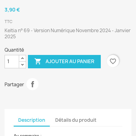
3,90 €
TTC
Keltia n° 69 - Version Numérique Novembre 2024 - Janvier
2025
Quantité

favorite_border
AJOUTER AU PANIER
Partager
Description
Détails du produit
Au sommaire :