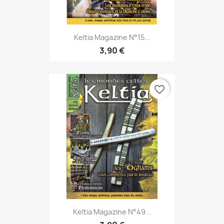
Keltia Magazine N°15...
3,90 €
favorite_border
Keltia Magazine N°49...