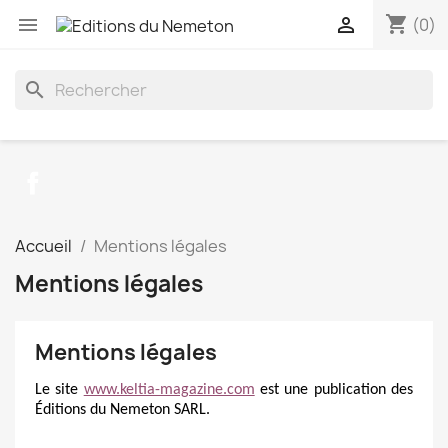
shopping_cart


(0)
search
Facebook
Accueil
Mentions légales
Mentions légales
Mentions légales
Le site
www.keltia-magazine.com
est une publication des
Éditions du Nemeton SARL.