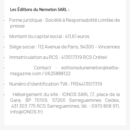
Les Éditions du Nemeton SARL :
-
Forme juridique : Société à Responsabilité Limitée de
presse
-
Montant du capital social : 411,61 euros
-
Siège social : 112 Avenue de Paris, 94300 – Vincennes
-
Immatriculation au RCS : 413517319 RCS Créteil
-
Contact :
editionsdunemeton@keltia-
magazine.com
/ 0625888122
-
Numéro d’identification TVA : FR54413517319
-
Hébergement du site :
I
ONOS SARL (7, place de la
Gare, BP 70109, 57200 Sarreguemines Cedex,
431 303 775 RCS Sarreguemines, tél. : 0970 808 911,
info@IONOS.fr)