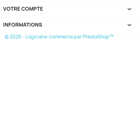
VOTRE COMPTE

INFORMATIONS
keyboard_arrow_down
© 2026 - Logiciel e-commerce par PrestaShop™