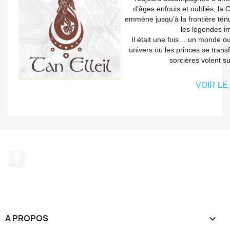
d’âges enfouis et oubliés, la
emmène jusqu’à la frontière ténue
les légendes i
Il était une fois… un monde ou 
univers ou les princes se tran
sorcières volent s
VOIR LE
Facebook
A PROPOS
