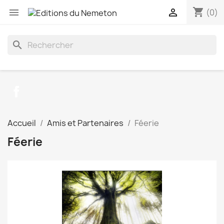
shopping_cart


(0)
search
Facebook
Accueil
Amis et Partenaires
Féerie
Féerie