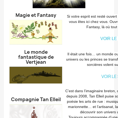
Magie et Fantasy
Si votre esprit est resté ouve
vous êtes ici chez vous. Ouvr
Fantasy, là où tou
VOIR LE
Le monde
Il était une fois… un monde ou 
fantastique de
univers ou les princes se tran
Vertjean
sorcières volent s
VOIR LE
C’est dans l’imaginaire breton,
depuis 2008, Tan Elleil puise s
Compagnie Tan Elleil
poésie les arts de rue : musiq
marionnette… et l’artisanat, 
découvrir son univers u
Toujours accompagnée d’une 