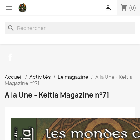
shopping_cart


(0)
search
Facebook
Accueil
Activités
Le magazine
A la Une - Keltia
Magazine n°71
A la Une - Keltia Magazine n°71