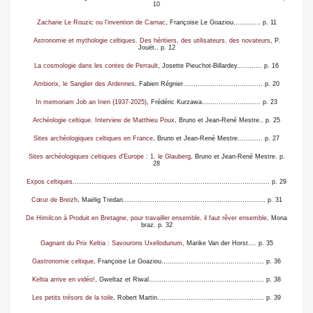
10
Zacharie Le Rouzic ou l'invention de Carnac
, Françoise Le Goaziou
.............
p. 11
Astronomie et mythologie celtiques. Des héritiers, des utilisateurs, des novateurs
, P.
Jouë
t.
. p. 12
La cosmologie dans les contes de Perrault
, Josette Pieuchot-Billardey
.
........... p. 16
Ambiorix, le Sanglier des Ardennes
, Fabien Régnier
...................................... p. 20
In memoriam Job an Irien (1937-2025)
, Frédéric Kurzawa
......
...................... p. 23
Archéologie celtique. Interview de Matthieu Poux
, Bruno et Jean-René Mestre
.
. p. 25
Sites archéologiques celtiques en France
, Bruno et Jean-René Mestre...........
. p. 27
Sites archéologiques celtiques d'Europe : 1. le Glauberg
, Bruno et Jean-René Mestre
. p.
28
Expos celtiques
.............................................................................................. p. 29
Cœur de Breizh
, Maëlig Tredan.......................................................
............. p. 31
De Himilcon à Produit en Bretagne, pour travailler ensemble, il faut rêver ensemble
, Mona
braz
.
p. 32
Gagnant du Prix Keltia : Savourons Uxellodunum
, Marike Van der Horst
...
. p. 35
Gastronomie celtique
, Françoise Le Goaziou
.................................................
p. 36
Keltia arrive en vidéo!
, Gweltaz et Riwal
....................................................
... p. 38
Les petits trésors de la toile
, Robert Martin
................................................... p. 39