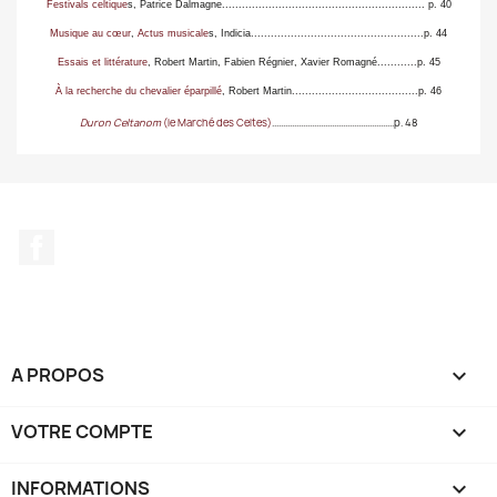
Festivals celtique
s, Patrice Dalmagne
.............................................................
p. 40
Musique au cœur
,
Actus musicale
s, Indicia
....................................................p. 44
Essais et littérature
, Robert Martin, Fabien Régnier, Xavier Romagné
............p. 45
À la recherche du chevalier éparpillé
, Robert Martin
......................................p. 46
Duron Celtanom
(le Marché des Celtes)
.......................................................p. 48
Facebook
A PROPOS

VOTRE COMPTE

INFORMATIONS
keyboard_arrow_down