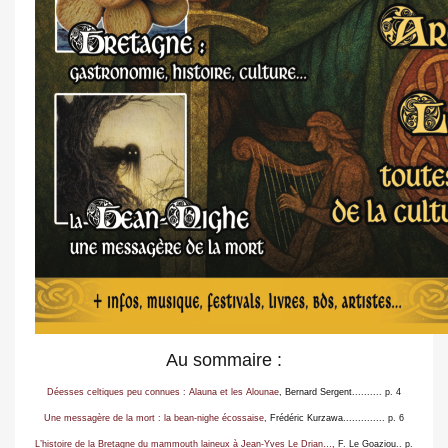
Au sommaire :
Déesses celtiques peu connues : Alauna et les Alounae
, Bernard Sergent
.......... p. 4
Une messagère de la mort : la bean-nighe écossaise
, Frédéric Kurzawa.............
. p. 6
L’histoire de la Bretagne du mammouth laineux à Jean-Yves Le Drian…
, F. Le Goazio
u
.. p.