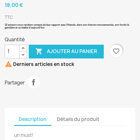
18,00 €
TTC
12 auteurs nous rendent compte de leur rapport avec l’Irlande, dans son histoire mouvementée, son fonds lé
gendaire et sa réalité d’aujourd’hui
Quantité

favorite_border
AJOUTER AU PANIER

Derniers articles en stock
Partager
Description
Détails du produit
un must!