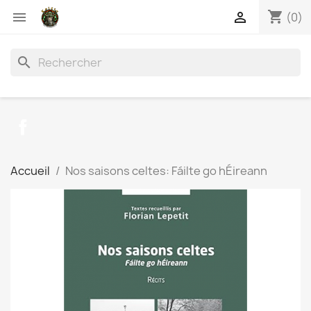
shopping_cart


(0)
search
Facebook
Accueil
Nos saisons celtes: Fáilte go hÉireann