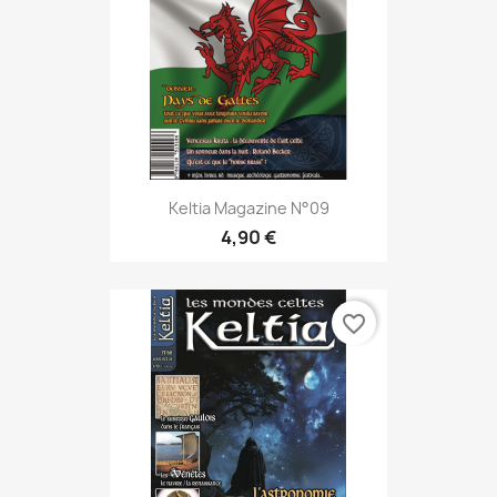
Keltia Magazine N°09
4,90 €
favorite_border