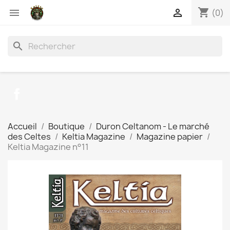
shopping_cart


(0)
search
Facebook
Accueil
Boutique
Duron Celtanom - Le marché
des Celtes
Keltia Magazine
Magazine papier
Keltia Magazine n°11