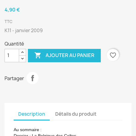
4,90 €
TTC
K11 - janvier 2009
Quantité

favorite_border
AJOUTER AU PANIER
Partager
Description
Détails du produit
Au sommaire :
Dossier : La Belgique des Celtes