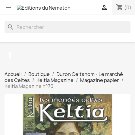
shopping_cart


(0)
search
Facebook
Accueil
Boutique
Duron Celtanom - Le marché
des Celtes
Keltia Magazine
Magazine papier
Keltia Magazine n°70