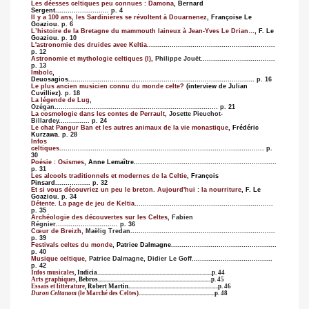
Les déesses celtiques peu connues : Damona
, Bernard
Sergent.........
................. p. 4
Il y a 100 ans, les Sardinières se révoltent à Douarnenez
, Françoise Le
Goaziou
. p. 6
L’histoire de la Bretagne du mammouth laineux à Jean-Yves Le Drian…
, F. Le
Goaziou
. p. 10
L'astronomie des druides avec Keltia
..............................................................
p. 12
Astronomie et mythologie celtiques (I)
, Philippe Jouët...................................
.
p. 13
Imbolc
,
Deuosagios...................
....................................................................... p. 16
Le plus ancien musicien connu du monde celte?
(interview de Julian
Cuvilliez)
. p. 18
La légende de Lug
,
Ozégan.........................................................
...................... p. 21
La cosmologie dans les contes de Perrault
, Josette Pieuchot-
Billardey..............
. p. 24
Le chat Pangur Ban et les autres animaux de la vie monastique
, Frédéric
Kurzawa
. p. 28
Infos
celtiques
..................................................................................................
. p.
30
Poésie : Osismes
, Anne Lemaître....
.................................................................
p. 31
Les alcools traditionnels et modernes de la Celtie
, François
Pinsard
................. p. 32
Et si vous découvriez un peu le breton. Aujourd'hui : la nourriture
, F. Le
Goaziou.
p. 34
Détente. La page de jeu de Keltia
..................................................................
.
p. 35
Archéologie des découvertes sur les Celtes
, Fabien
Régnier..............................
p. 36
Cœur de Breizh
, Maëlig Tredan...................................................................
...
p. 39
Festivals celtes du monde
, Patrice Dalmagne
...................................................
p. 40
Musique celtique
, Patrice Dalmagne, Didier Le Goff.......................................
p. 42
Infos musicales
, Indicia
...................................................................................p. 44
Arts graphiques
, Bebros...
...............................................................................p. 45
Essais et littérature
, Robert Martin..
...............................................................p. 46
Duron Celtanom
(le Marché des Celtes)
.......................................................p. 48