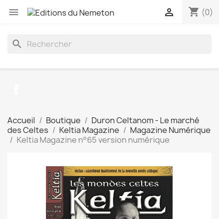
shopping_cart


(0)
search
Facebook
Accueil
Boutique
Duron Celtanom - Le marché
des Celtes
Keltia Magazine
Magazine Numérique
Keltia Magazine n°65 version numérique